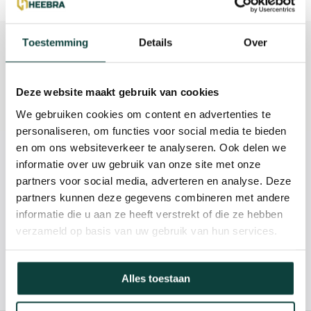
Beschrijving
Toestemming
Details
Over
Reviews
Deze website maakt gebruik van cookies
Specificaties
We gebruiken cookies om content en advertenties te
personaliseren, om functies voor social media te bieden
en om ons websiteverkeer te analyseren. Ook delen we
Kunnen we je helpen?
informatie over uw gebruik van onze site met onze
partners voor social media, adverteren en analyse. Deze
partners kunnen deze gegevens combineren met andere
085-2121757
informatie die u aan ze heeft verstrekt of die ze hebben
verzameld op basis van uw gebruik van hun services.
info@heebra.com
Alles toestaan
Hovenier of klusbedrijf? Neem contact met ons op voor
10% korting!