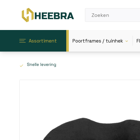
Assortiment
Poortframes / tuinhek
F
Snelle levering