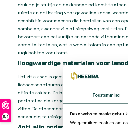
druk op je stuitje en bekkengebied komt te staan.
ruimte en ontlasting voor gevoelige zones, waard
geschikt is voor mensen die herstellen van een op
aambeien, zwanger zijn of simpelweg veel zitten.
bevordert een natuurlijke en gezonde zithouding d
voren te kantelen, wat je wervelkolom in een opti
rugklachten voorkomt.
Hoogwaardige materialen voor langd
Het zitkussen is gemaakt van premium memory foa
lichaamscontouren en langdurige ondersteuning 
of in te zakken. De bovenlaag heeft een ademen
Toestemming
perforaties die zorgen voor optimale luchtcirculati
zitten. De afneembare hoes met handige rits is g
Deze website maakt gebruik
eenvoudig te reinigen, zodat je kussen altijd fris en
8,4
We gebruiken cookies om cont
Anti-slip onderkant voor stabiele zi