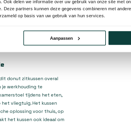
. Ook delen we informatie over uw gebruik van onze site met on
e. Deze partners kunnen deze gegevens combineren met andere i
zien van een anti-slip laag
erzameld op basis van uw gebruik van hun services.
ts blijft, ongeacht het type
en leren bank of een
ndeert een stabiele
Aanpassen
t je je volledig kunt
ie
dit donut zitkussen overal
 je werkhouding te
tkamerstoel tijdens het eten,
 het vliegtuig. Het kussen
sche oplossing voor thuis, op
kt het kussen ook ideaal om