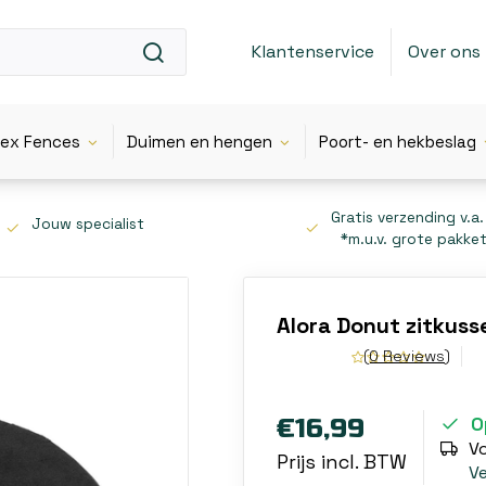
Klantenservice
Over ons
lex Fences
Duimen en hengen
Poort- en hekbeslag
Gratis verzending v.a.
Jouw specialist
*m.u.v. grote pakke
Alora Donut zitkuss
(0 Reviews)
O
€16,99
V
Prijs incl. BTW
V