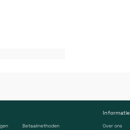
Informatie
agen
Betaalmethoden
Over ons