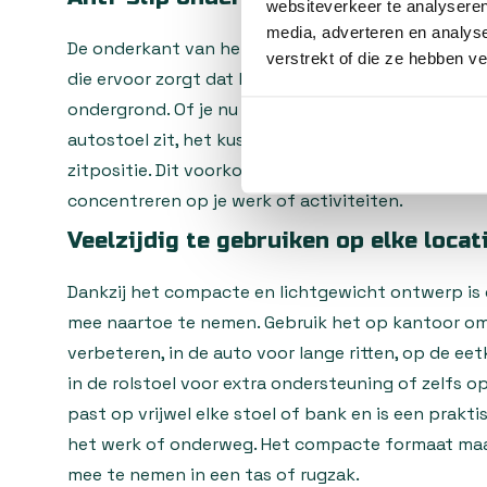
websiteverkeer te analyseren
media, adverteren en analys
De onderkant van het Alora Donut Zitkussen is voor
verstrekt of die ze hebben v
die ervoor zorgt dat het kussen stevig op zijn plaa
ondergrond. Of je nu op een gladde bureaustoel, e
autostoel zit, het kussen schuift niet weg en gara
zitpositie. Dit voorkomt irritatie en zorgt ervoor da
concentreren op je werk of activiteiten.
Veelzijdig te gebruiken op elke locat
Dankzij het compacte en lichtgewicht ontwerp is 
mee naartoe te nemen. Gebruik het op kantoor om
verbeteren, in de auto voor lange ritten, op de ee
in de rolstoel voor extra ondersteuning of zelfs op
past op vrijwel elke stoel of bank en is een prakti
het werk of onderweg. Het compacte formaat maa
mee te nemen in een tas of rugzak.