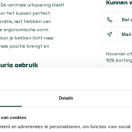
Kunnen w
 De centrale uitsparing biedt
oor het kussen perfect
Bel 
eratie, last hebben van
 De ergonomische vorm
Mail
oor je bekken licht naar
male positie brengt en
Hovenier o
10% korting
urig gebruik
m die zich aanpast aan je
biedt zonder warm te worden
d mesh-ontwerp met kleine
Details
e, zelfs tijdens langdurig
emaakt van duurzame stof en
 van cookies
 hygiënisch blijft.
ent en advertenties te personaliseren, om functies voor social
tpositie