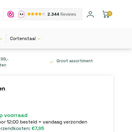
0
Cortenstaal
 99,-
Groot assortiment
tten
en
p voorraad
oor 12:00 besteld = vandaag verzonden
erzendkosten:
€7,95