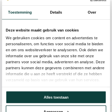
Beschrijving
Toestemming
Details
Over
Reviews
Deze website maakt gebruik van cookies
Specificaties
We gebruiken cookies om content en advertenties te
personaliseren, om functies voor social media te bieden
en om ons websiteverkeer te analyseren. Ook delen we
Kunnen we je helpen?
informatie over uw gebruik van onze site met onze
partners voor social media, adverteren en analyse. Deze
085-2121757
partners kunnen deze gegevens combineren met andere
informatie die u aan ze heeft verstrekt of die ze hebben
info@heebra.com
verzameld op basis van uw gebruik van hun services.
Hovenier of klusbedrijf? Neem contact met ons op voor
Alles toestaan
10% korting!
Aanpassen