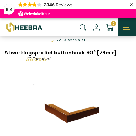
×
2346
Reviews
8,4
0
Jouw specialist
Afwerkingsprofiel buitenhoek 90° [74mm]
(0 Reviews)