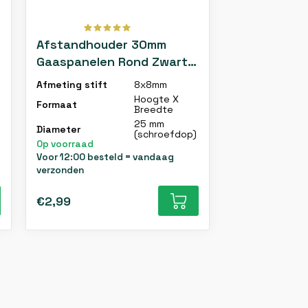
Afstandhouder 30mm
Gaaspanelen Rond Zwart
(10 stuks)
Afmeting stift
8x8mm
Hoogte X
Formaat
Breedte
25 mm
Diameter
(schroefdop)
Op voorraad
Voor 12:00 besteld = vandaag
verzonden
€2,99