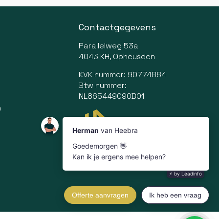
Contactgegevens
Parallelweg 53a
4043 KH, Opheusden
KVK nummer: 90774884
Btw nummer:
NL865449090B01
n