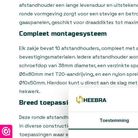
afstandhouder een lange levensduur en uitsteken
ronde vormgeving zorgt voor een stevige en bet
gaaspanelen, geschikt voor draaddiktes tot maxi
Compleet montagesysteem
Elk zakje bevat 10 afstandhouders, compleet met 
bevestigingsmaterialen. Iedere afstandhouder wo
schroefdop van 38mm diameter, een verzinkte sp
Ø6x80mm met T20-aandrijving, en een nylon spre
Ø10x50mm. Hierdoor kunt u direct aan de slag me
hekwerk.
Breed toepassingsgebied
Deze ronde afstandhouders zijn perfect voor het
Toestemming
in diverse constructies zoals tuinhekken, afraste
toepassingen waar een stevige en professionele be