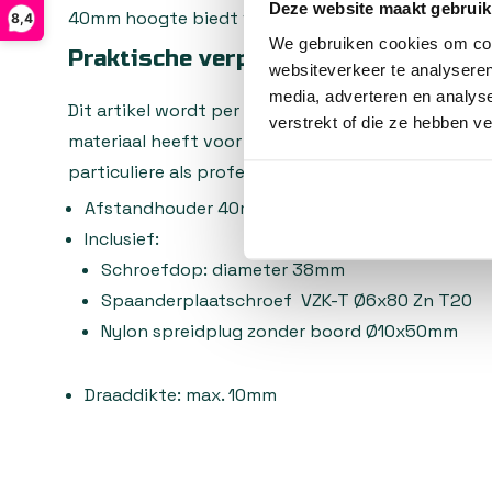
Deze website maakt gebruik
40mm hoogte biedt voldoende ruimte voor optimal
8,4
We gebruiken cookies om cont
Praktische verpakking
websiteverkeer te analyseren
media, adverteren en analys
Dit artikel wordt per zakje van 10 stuks geleverd,
verstrekt of die ze hebben v
materiaal heeft voor meerdere bevestigingspunten
particuliere als professionele projecten.
Afstandhouder 40mm (hoge versie) in zwart kun
Inclusief:
Schroefdop: diameter 38mm
Spaanderplaatschroef VZK-T Ø6x80 Zn T20
Nylon spreidplug zonder boord Ø10x50mm
Draaddikte: max. 10mm