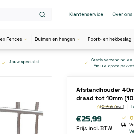
Klantenservice
Over ons
lex Fences
Duimen en hengen
Poort- en hekbeslag
Gratis verzending v.a.
Jouw specialist
*m.u.v. grote pakke
Afstandhouder 40mm
draad tot 10mm (10
(0 Reviews)
T
O
€25,99
V
Prijs incl. BTW
V