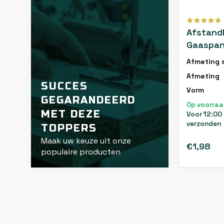
Afstand
Gaaspan
Groen - 
Afmeting s
Afmeting
SUCCES
Vorm
GEGARANDEERD
Op voorra
MET DEZE
Voor 12:00
verzonden
TOPPERS
Maak uw keuze uit onze
€1,98
populaire producten