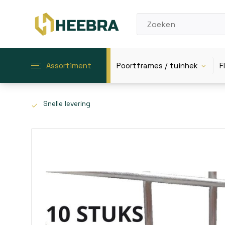
Assortiment
Poortframes / tuinhek
F
Snelle levering