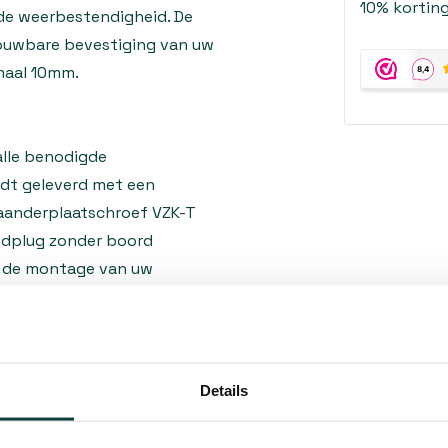
10% korting
de weerbestendigheid. De
rouwbare bevestiging van uw
maal 10mm.
alle benodigde
rdt geleverd met een
aanderplaatschroef VZK-T
idplug zonder boord
t de montage van uw
 bevestigen van gaaspanelen
Details
ring, balkonhekken en andere
vestiging vereist is. De