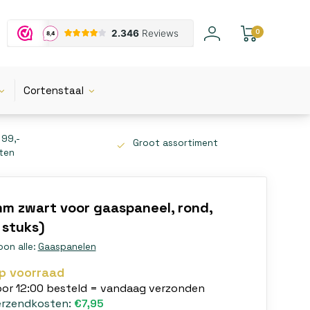
0
Cortenstaal
 99,-
Groot assortiment
tten
 zwart voor gaaspaneel, rond,
 stuks)
oon alle:
Gaaspanelen
p voorraad
oor 12:00 besteld = vandaag verzonden
erzendkosten:
€7,95