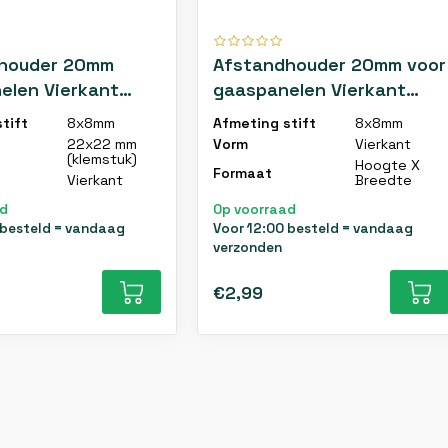
houder 20mm
Afstandhouder 20mm voor
elen Vierkant
gaaspanelen Vierkant
10 stuks
Antracietgrijs - Per stuk
tift
8x8mm
Afmeting stift
8x8mm
22x22 mm
Vorm
Vierkant
(klemstuk)
Hoogte X
Formaat
Vierkant
Breedte
ad
Op voorraad
 besteld = vandaag
Voor 12:00 besteld = vandaag
verzonden
€2,99