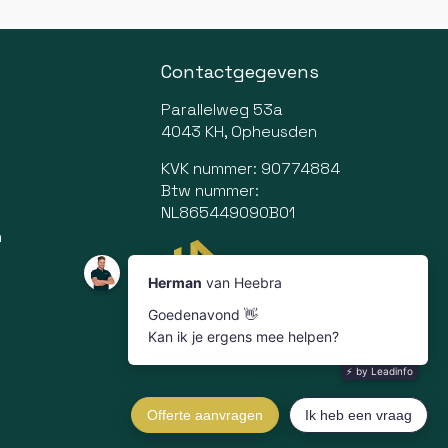
Contactgegevens
Parallelweg 53a
4043 KH, Opheusden
KVK nummer: 90774884
Btw nummer:
NL865449090B01
n