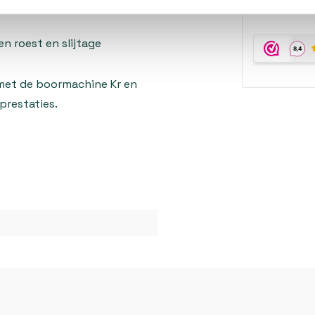
10% korting
n roest en slijtage
met de boormachine Kr en
prestaties.