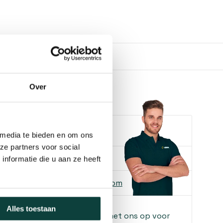
Over
e je helpen?
 media te bieden en om ons
ze partners voor social
ons
085-2121757
nformatie die u aan ze heeft
 ons
info@heebra.com
Alles toestaan
f klusbedrijf? Neem contact met ons op voor