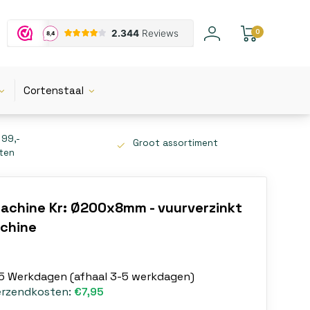
0
Cortenstaal
 99,-
Groot assortiment
tten
achine Kr: Ø200x8mm - vuurverzinkt
achine
-5 Werkdagen (afhaal 3-5 werkdagen)
erzendkosten:
€7,95