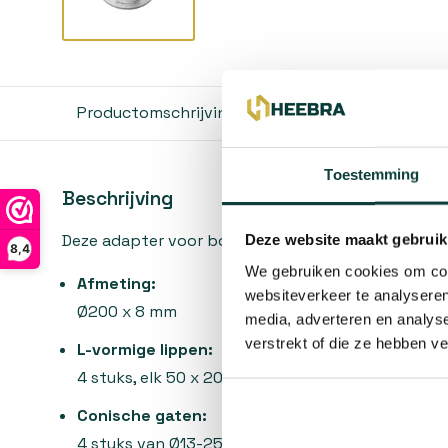
Productomschrijving
Reviews
Toestemming
Beschrijving
Deze adapter voor boormachine Kr heeft de volgen
Deze website maakt gebruik
8,4
We gebruiken cookies om cont
Afmeting:
websiteverkeer te analyseren
Ø200 x 8 mm
media, adverteren en analys
verstrekt of die ze hebben v
L-vormige lippen:
4 stuks, elk 50 x 20 x 10 mm
Conische gaten:
4 stuks van Ø13-25 mm en 1 stuk van Ø18 mm