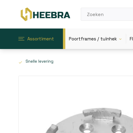
Assortiment
Poortframes / tuinhek
F
Snelle levering