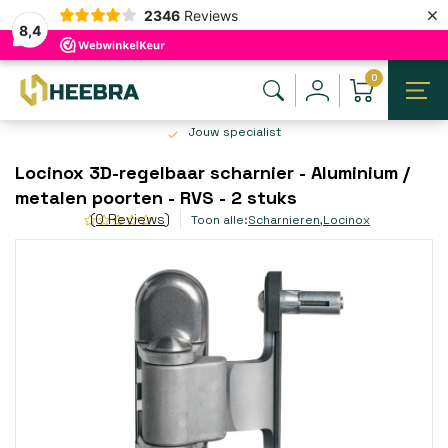
×
2346
Reviews
8,4
0
Jouw specialist
Locinox 3D-regelbaar scharnier - Aluminium /
metalen poorten - RVS - 2 stuks
(0 Reviews)
Toon alle:
Scharnieren
,
Locinox