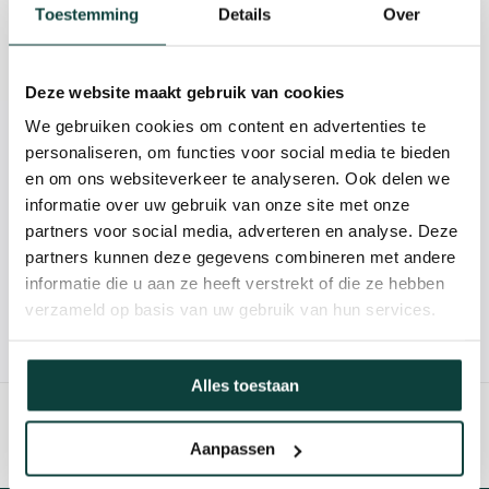
Beschrijving
Toestemming
Details
Over
Reviews
Deze website maakt gebruik van cookies
We gebruiken cookies om content en advertenties te
Kunnen we je helpen?
personaliseren, om functies voor social media te bieden
en om ons websiteverkeer te analyseren. Ook delen we
informatie over uw gebruik van onze site met onze
085-2121757
partners voor social media, adverteren en analyse. Deze
partners kunnen deze gegevens combineren met andere
info@heebra.com
informatie die u aan ze heeft verstrekt of die ze hebben
verzameld op basis van uw gebruik van hun services.
Hovenier of klusbedrijf? Neem contact met ons op voor
10% korting!
Alles toestaan
Aanpassen